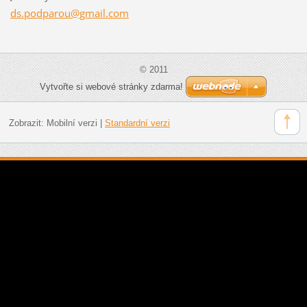
ds.podpa
rou@gmai
l.com
© 2011
Vytvořte si webové stránky zdarma!
Zobrazit:
Mobilní verzi
|
Standardní verzi